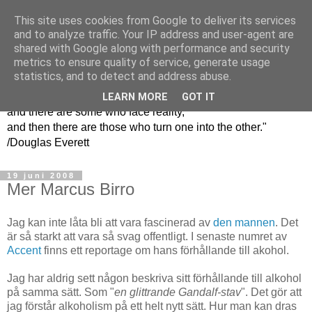
This site uses cookies from Google to deliver its services
En grön kvinnas
and to analyze traffic. Your IP address and user-agent are
shared with Google along with performance and security
funderingar
metrics to ensure quality of service, generate usage
statistics, and to detect and address abuse.
"There are some people who live in a dream world,
LEARN MORE
GOT IT
and there are some who face reality,
and then there are those who turn one into the other."
/Douglas Everett
19 juni 2008
Mer Marcus Birro
Jag kan inte låta bli att vara fascinerad av
den mannen
. Det
är så starkt att vara så svag offentligt. I senaste numret av
Accent
finns ett reportage om hans förhållande till akohol.
Jag har aldrig sett någon beskriva sitt förhållande till alkohol
på samma sätt. Som "
en glittrande Gandalf-stav
". Det gör att
jag förstår alkoholism på ett helt nytt sätt. Hur man kan dras