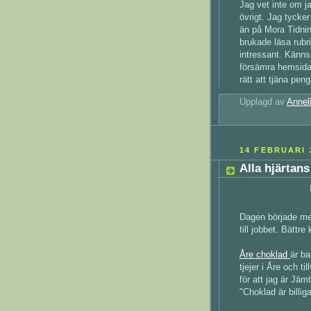
Jag vet inte om ja
övrigt. Jag tycke
än på Mora Tidning
brukade läsa rubri
intressant. Känns
försämra hemsidan
rätt att tjäna peng
Upplagd av
Annel
14 FEBRUARI 
Alla hjärtan
Dagen började me
till jobbet. Bättr
Åre choklad
är ba
tjejer i Åre och t
för att jag är Jäm
"Choklad är billig