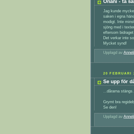
Onani - ta s
Jag kunde mycket
saken i egna händ
modigt. Inte minst
sjöng med i texte
eftersom bidraget 
Det verkar inte so
Mycket synd!
Upplagd av
Annel
20 FEBRUARI 
Se upp för då
...dårarna stängs.
Grymt bra regide
Se den!
Upplagd av
Annel