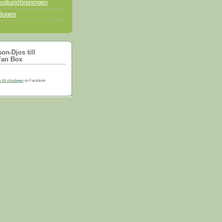
vdjursföreningen
logen
on-Djos till
Fan Box
till riksdagen
on Facebook