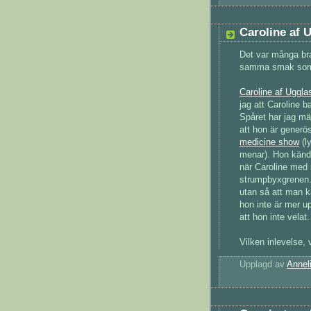
Caroline af U
Det var många bra
samma smak som
Caroline af Uggl
jag att Caroline 
Spåret har jag mär
att hon är generö
medicine show
(l
menar). Hon känd
när Caroline med 
strumpbyxgrenen. 
utan så att man k
hon inte är mer 
att hon inte velat.
Vilken inlevelse, 
Upplagd av
Annel