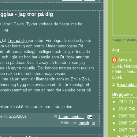
gglas - jag tror på dig
 låtar i Gävle. Tyvärr verkade de flesta inte ha
 jag.
Skapa en profill
as
låt
Tror på dig
var skön. För några år sedan tyckte
bara var konstig och pretto. Under säsongens På
Jag
kt att hon är väldigt intelligent och rolig, i Hos Jide
s och i går att hon har känsla som
Dr Hook and the
Annelie
yssna på deras Kiss it away så förstår ni vad jag
Luleå, Norrbo
es så grymt naturlig. Det kändes nästan som realism
Född i Jämtla
sin nakna röst och stora mage visade
Luleå.
Inte så att man blir illamående som av Emilé Zola,
Visa hela 
änner sig trygg och avslappnad. Det är konstigt att
uppmärksammad än hon är, men det kanske beror på
Bloggarkiv
►
2011
(1)
vilken känsla! Hon tar liksom i från jorden.
►
2010
(24)
►
2009
(46)
ie
kl.
2/25/2007
1 kommentar:
Etiketter:
musik
,
tv
►
2008
(147
▼
2007
(79)
►
decem