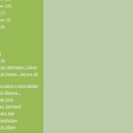
ber
(16)
r
(7)
ber
(3)
i
(9)
)
i
(9)
 om delfinalen i Gävle
 af Ugglas - jag tror på
ta saken i egna händer
ör dårarna...
de Shut
 vs Jamtland
rtans dag
varghatare
san Marie