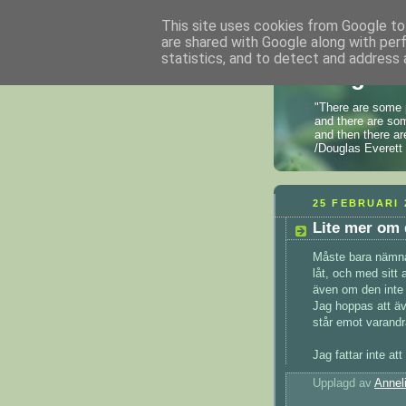
This site uses cookies from Google to 
are shared with Google along with per
statistics, and to detect and address 
En grön
"There are some 
and there are som
and then there ar
/Douglas Everett
25 FEBRUARI 
Lite mer om 
Måste bara nämna
låt, och med sitt 
även om den inte 
Jag hoppas att äve
står emot varandr
Jag fattar inte at
Upplagd av
Annel