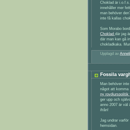
Choklad är i.o.f.
innehåller mer fe
man behöver den?
inte få kallas cho
Som Morabo bord
Choklad
där jag 
där man kan gå in
chokladkaka. Mu
Upplagd av
Annel
Fossila varg
Man behöver inte d
något att komma m
ny rovdjurspolitik
ger upp och självd
anno 2007 är väl
ifrån!
Jag undrar varför
hemsidan.