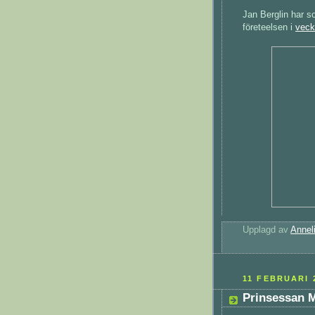
Jan Berglin har so
företeelsen i
veck
Upplagd av
Annel
11 FEBRUARI 
Prinsessan M