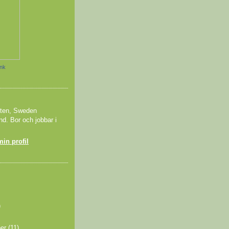
änk
tten, Sweden
nd. Bor och jobbar i
min profil
)
ber
(11)