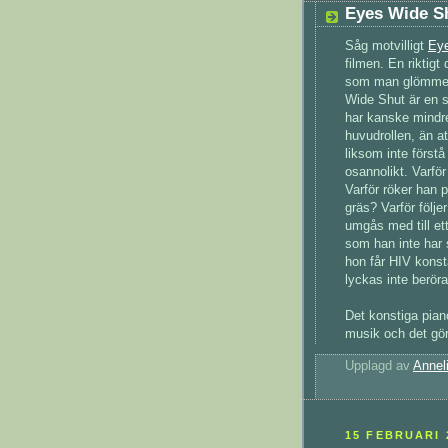
Eyes Wide S
Såg motvilligt
Ey
filmen. En riktigt 
som man glömmer b
Wide Shut är en s
har kanske mindre
huvudrollen, än a
liksom inte förstå
osannolikt. Varfö
Varför röker han 
gräs? Varför föl
umgås med till ett
som han inte har
hon får HIV konsta
lyckas inte berör
Det konstiga piano
musik och det gör
Upplagd av
Annel
15 FEBRUARI 