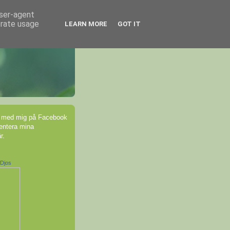
user-agent
erate usage
LEARN MORE
GOT IT
 med mig på Facebook
ntera mina
r.
-Djos