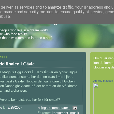
deliver its services and to analyze traffic. Your IP address and 
formance and security metrics to ensure quality of service, gen
abuse.
 kvinnas funderingar
people who live in a dream world,
e who face reality,
e those who turn one into the other."
2007
Om du är vän
kan du komme
delfinalen i Gävle
blogginlägg dä
 Magnus Uggla också. Hans låt var en typisk Uggla
antikonsumtionstema har den en plats i mitt hjärta,
Annelie Mattson
var bäst i Gävle. Hoppas den går vidare till Globen.
n Nanne går vidare, så det är trist att de två låtarna
a i andra chansen.
t Verona kom sist, vad har folk för smak!?
ie
kl.
2/25/2007
Inga kommentarer:
Etiketter:
konsument
,
musik