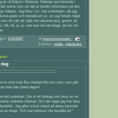
g är så förtjust i Dalarnas Tidnings nya hemsida i
r det verkar som om det är mindre information på den
s tidigare. Jag hittar t.ex. inte e-tidningen, där jag
kerna gratis och beställa ett ex. om jag hittade något
 som ett sätt att sälja mer abonnemang, genom att
. Hå, hå, ja, ja, man kan väl inte klaga, de har väl
ar.
ie
kl.
2/15/2007
Inga kommentarer:
Etiketter:
media
,
mångkultur
2007
s dag
d en strut med Åre choklad från min man, som gårr
e kan man inte starta dagen!
ra helt underbart. Det är ett företag som drivs av tre
illverkar underbar choklad. Och det säger jag inte bara
tlandstös. Jag gillar också citatet på deras hemsida:
are än terapi. Och man behöver inte beställa tid."