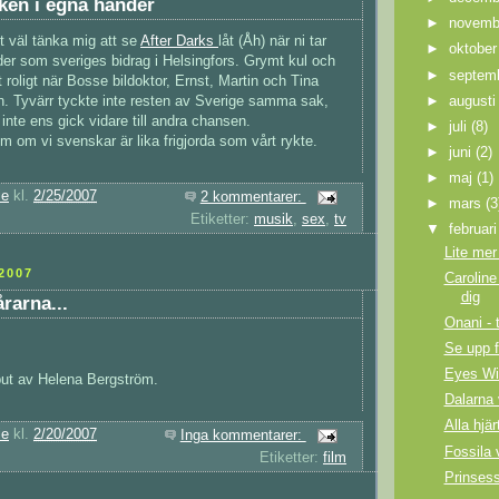
aken i egna händer
►
novem
 väl tänka mig att se
After Darks
låt (Åh) när ni tar
►
oktobe
er som sveriges bidrag i Helsingfors. Grymt kul och
►
septem
 roligt när Bosse bildoktor, Ernst, Martin och Tina
n. Tyvärr tyckte inte resten av Sverige samma sak,
►
august
inte ens gick vidare till andra chansen.
►
juli
(8)
m om vi svenskar är lika frigjorda som vårt rykte.
►
juni
(2)
►
maj
(1)
ie
kl.
2/25/2007
2 kommentarer:
►
mars
(3
Etiketter:
musik
,
sex
,
tv
▼
februar
Lite mer
2007
Caroline
dig
rarna...
Onani - 
Se upp f
Eyes Wi
but av Helena Bergström.
Dalarna
Alla hjä
ie
kl.
2/20/2007
Inga kommentarer:
Fossila 
Etiketter:
film
Prinses