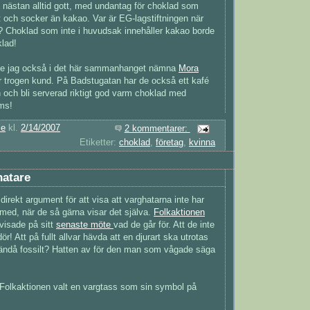
s. nästan alltid gott, med undantag för choklad som
tt och socker än kakao. Var är EG-lagstiftningen när
 Choklad som inte i huvudsak innehåller kakao borde
klad!
e jag också i det här sammanhanget nämna
Mora
är trogen kund. På Badstugatan har de också ett kafé
 och bli serverad riktigt god varm choklad med
ms!
ie
kl.
2/14/2007
2 kommentarer:
Etiketter:
choklad
,
företag
,
kvinna
hatare
irekt argument för att visa att varghatarna inte har
ed, när de så gärna visar det själva.
Folkaktionen
visade på sitt
senaste möte
vad de går för. Att de inte
ör! Att på fullt allvar hävda att en djurart ska utrotas
 ändå fossilt? Hatten av för den man som vågade säga
 Folkaktionen valt en vargtass som sin symbol på