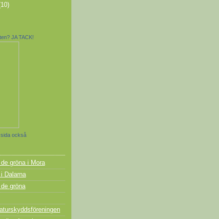
(10)
tten? JA TACK!
 sida också
t de gröna i Mora
 i Dalarna
t de gröna
turskyddsföreningen