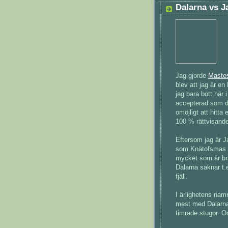
Dalarna vs J
Jag gjorde
Maste
blev att jag är en
jag bara bott här 
accepterad som dal
omöjligt att hitta
100 % rättvisande
Eftersom jag är Ja
som Knätofsmas (d
mycket som är br
Dalarna saknar t.
fjäll.
I ärlighetens nam
mest med Dalarna.
timrade stugor. 