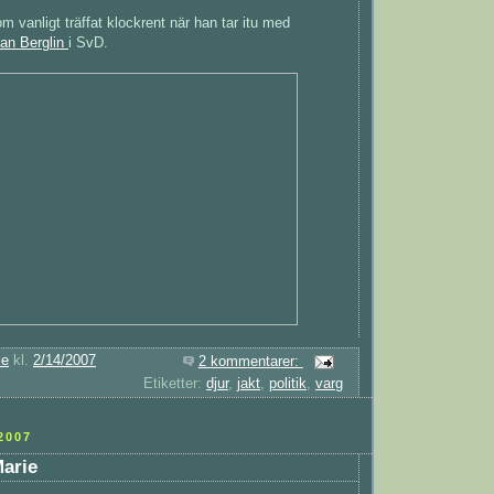
m vanligt träffat klockrent när han tar itu med
an Berglin
i SvD.
ie
kl.
2/14/2007
2 kommentarer:
Etiketter:
djur
,
jakt
,
politik
,
varg
2007
arie