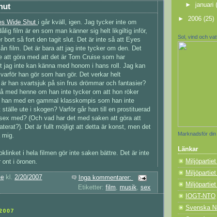
►
januari
hut
►
2006
(25)
es Wide Shut
i går kväll, igen. Jag tycker inte om
dålig film är en som man känner sig helt likgiltig inför,
Sol, vind och va
ort så fort den tagit slut. Det är inte så att Eyes
ån film. Det är bara att jag inte tycker om den. Det
 att göra med att det är Tom Cruise som har
tt jag inte kan känna med honom i hans roll. Jag kan
 varför han gör som han gör. Det verkar helt
r är han svartsjuk på sin frus drömmar och fantasier?
på med henne om han inte tycker om att hon röker
jer han med en gammal klasskompis som han inte
 ställe ute i skogen? Varför går han till en prostituerad
 sex med? (Och vad har det med saken att göra att
terat?). Det är fullt möjligt att detta är konst, men det
Marknadsför din
a mig.
Länkar
klinket i hela filmen gör inte saken bättre. Det är inte
Miljöpartie
 ont i öronen.
Miljöpartiet
ie
kl.
2/20/2007
Inga kommentarer:
Miljöpartie
Etiketter:
film
,
musik
,
sex
IOGT-NTO
Svenska Na
2007