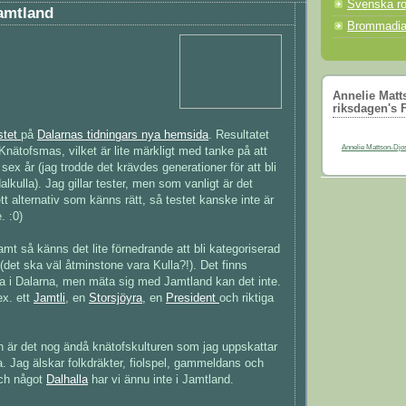
Svenska ro
amtland
Brommadia
Annelie Matts
riksdagen's 
stet
på
Dalarnas tidningars nya hemsida
. Resultatet
Annelie Mattson-Djos 
 Knätofsmas, vilket är lite märkligt med tanke på att
i sex år (jag trodde det krävdes generationer för att bli
kulla). Jag gillar tester, men som vanligt är det
 ett alternativ som känns rätt, så testet kanske inte är
. :0)
mt så känns det lite förnedrande att bli kategoriserad
et ska väl åtminstone vara Kulla?!). Det finns
a i Dalarna, men mäta sig med Jamtland kan det inte.
ex. ett
Jamtli
, en
Storsjöyra
, en
President
och riktiga
n är det nog ändå knätofskulturen som jag uppskattar
 Jag älskar folkdräkter, fiolspel, gammeldans och
Och något
Dalhalla
har vi ännu inte i Jamtland.