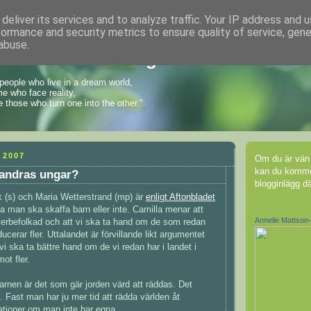
deliver its services and to analyze traffic. Your IP address and 
formance and security metrics to ensure quality of service, gen
abuse.
 kvinnas funderingar
people who live in a dream world,
e who face reality,
e those who turn one into the other."
 2007
Om du är vän
kan du komme
 andras ungar?
blogginlägg dä
 (s) och Maria Wetterstrand (mp) är
enligt Aftonbladet
 man ska skaffa barn eller inte. Camilla menar att
Annelie Mattson
verbefolkad och att vi ska ta hand om de som redan
ducerar fler. Uttalandet är förvillande likt argumentet
 vi ska ta bättre hand om de vi redan har i landet i
mot fler.
arnen är det som gär jorden värd att räddas. Det
. Fast man har ju mer tid att rädda världen åt
ioner om man inte har egna...