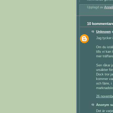
Upplagd av
Annel
10 kommentare
Unknown
s
Jag tycker 
Om du istäl
tills vi ka
mer träffan
Sen råkar j
ursäkter för
Dock tror j
kommer vara
och färre, i
marknadskra
26 novembe
Anonym sa
Det är varj