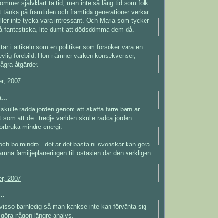
kommer självklart ta tid, men inte så lång tid som folk
tt tänka på framtiden och framtida generationer verkar
eller inte tycka vara intressant. Och Maria som tycker
å fantastiska, lite dumt att dödsdömma dem då.
tår i artikeln som en politiker som försöker vara en
revlig förebild. Hon nämner varken konsekvenser,
några åtgärder.
r, 2007
...
t skulle radda jorden genom att skaffa farre barn ar
t som att de i tredje varlden skulle radda jorden
orbruka mindre energi.
och bo mindre - det ar det basta ni svenskar kan gora
lamna familjeplaneringen till ostasien dar den verkligen
r, 2007
..
rvisso barnledig så man kankse inte kan förvänta sig
 göra någon längre analys.