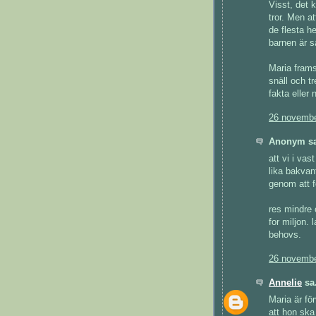
Visst, det 
tror. Men a
de flesta h
barnen är s
Maria frams
snäll och t
fakta eller 
26 novembe
Anonym sa
att vi i vas
lika bakvan
genom att f
res mindre 
for miljon. 
behovs.
26 novembe
Annelie
sa.
Maria är fö
att hon ska