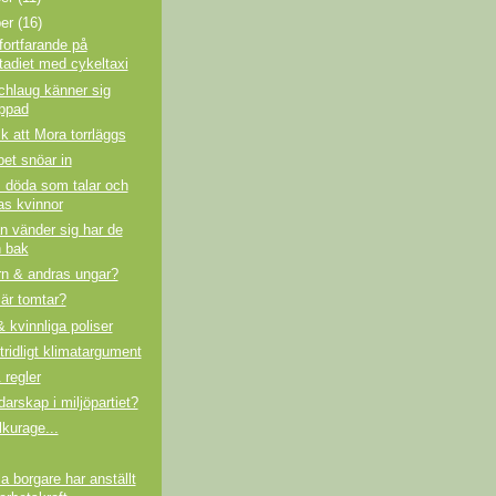
ber
(16)
fortfarande på
stadiet med cykeltaxi
chlaug känner sig
ppad
sk att Mora torrläggs
et snöar in
, döda som talar och
as kvinnor
n vänder sig har de
 bak
rn & andras ungar?
är tomtar?
& kvinnliga poliser
tridligt klimatargument
 regler
darskap i miljöpartiet?
lkurage...
la borgare har anställt