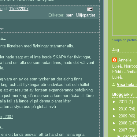
ie
kl.
11/26/2007
Etiketter:
barn
,
Miljöpartiet
r:
a...
Skapa en profill
inte liknelsen med flyktingar stämmer alls.
Jag
let hade sagt att vi inte borde SKAPA fler flyktingar,
Annelie
n ta hand om alla de som redan finns, hade det väl varit
Luleå, Norrbo
de.
Född i Jämtla
Luleå.
ag vara en av de som tycker att det aldrig finns
 krig, och att flyktingar bör undvikas helt och hållet.
Visa hela 
ag att ett resultat av fortsatt expanderande befolkning
Bloggarkiv
 just mer krig, då resurserna kommer räcka till färre
 alla fall så länge vi på denna planet låter
►
2011
(1)
fterna styra oss på global nivå.
►
2010
(24)
►
2009
(46)
r, 2007
►
2008
(147
...
▼
2007
(79)
e enskilt lands ansvar, att ta hand om "sina egna
►
decem