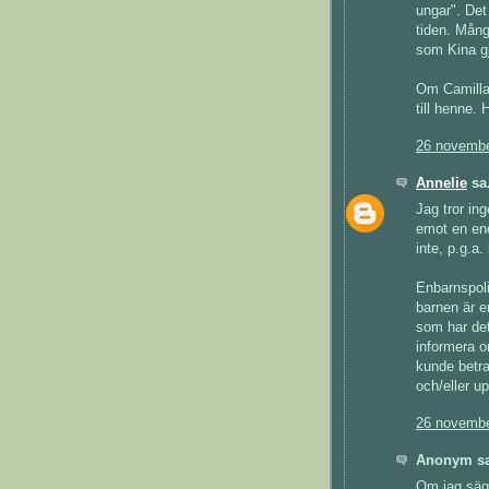
ungar". Det 
tiden. Mång
som Kina g
Om Camilla 
till henne. 
26 novembe
Annelie
sa.
Jag tror ing
emot en enor
inte, p.g.a.
Enbarnspolit
barnen är e
som har det
informera 
kunde betra
och/eller u
26 novembe
Anonym sa
Om jag säger