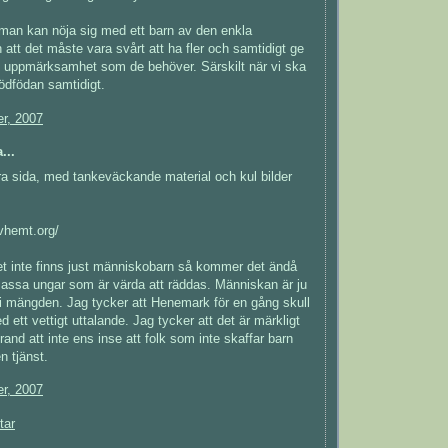
man kan nöja sig med ett barn av den enkla
 att det måste vara svårt att ha fler och samtidigt ge
n uppmärksamhet som de behöver. Särskilt när vi ska
rödfödan samtidigt.
r, 2007
...
ra sida, med tankeväckande material och kul bilder
vhemt.org/
t inte finns just människobarn så kommer det ändå
assa ungar som är värda att räddas. Människan är ju
 i mängden. Jag tycker att Henemark för en gång skull
ett vettigt uttalande. Jag tycker att det är märkligt
rand att inte ens inse att folk som inte skaffar barn
n tjänst.
r, 2007
tar