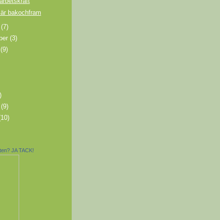
arbetskraft
 är bakochfram
r
(7)
ber
(3)
i
(9)
)
i
(9)
(10)
tten? JA TACK!