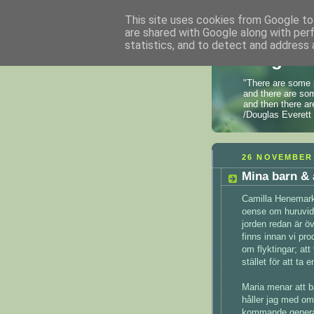
This site uses cookies from Google to 
are shared with Google along with per
statistics, and to detect and address 
En grön
"There are some 
and there are som
and then there ar
/Douglas Everett
26 NOVEMBER
Mina barn &
Camilla Henemark
oense om huruvida
jorden redan är ö
finns innan vi pro
om flyktingar; att
stället för att ta e
Maria menar att b
håller jag med om
kommande generat