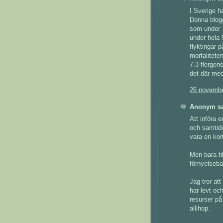
I Sverige h
Denna blogg
som under 7
under hela 9
flyktingar 
mortaliteten
7.3 flergen
det där med
26 novembe
Anonym sa
Att införa 
och samtidi
vara en kor
Men bara ti
förnyelseba
Jag tror at
har levt och
resurser på 
allihop.