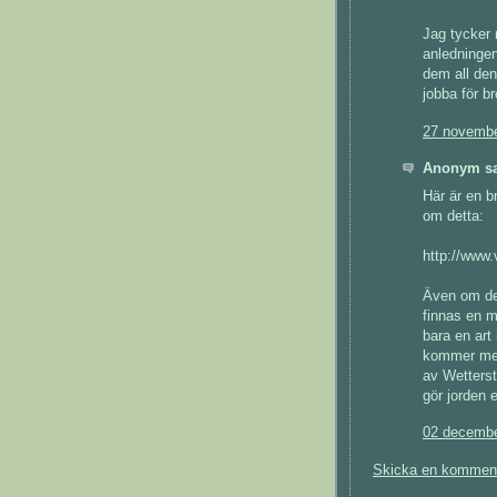
Jag tycker 
anledningen
dem all de
jobba för b
27 novembe
Anonym sa
Här är en b
om detta:
http://www.
Även om de
finnas en m
bara en art
kommer med 
av Wetterst
gör jorden e
02 decembe
Skicka en kommen