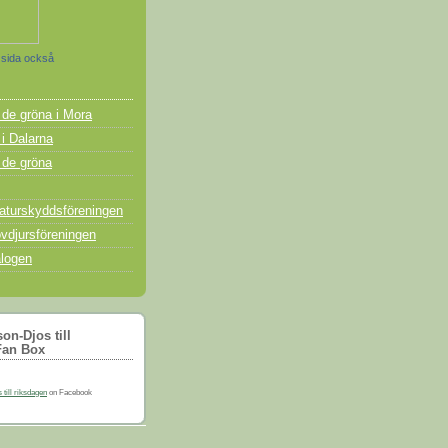
 sida också
t de gröna i Mora
 i Dalarna
t de gröna
turskyddsföreningen
vdjursföreningen
logen
on-Djos till
Fan Box
till riksdagen
on Facebook