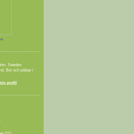
änk
tten, Sweden
nd. Bor och jobbar i
min profil
)
ber
(11)