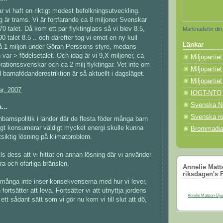
ar vi haft en riktigt modest befolkningsutveckling.
 är trams. Vi är fortfarande ca 8 miljoner Svenskar
0 talet. Då kom ett par flyktinglass så vi blev 8.5,
Marknadsför din
0-talet 8.5 .. och därefter tog vi emot en ny kull
Länkar
på 1 miljon under Göran Perssons styre, medans
 var > födelsetalet. Och idag är vi 9,X miljoner, ca
Miljöpartie
erationssvenskar och ca 2 milj flyktingar. Vet inte om
Miljöpartiet
 barnafödanderestriktion är så aktuellt i dagsläget.
Miljöpartie
r, 2007
IOGT-NTO
Svenska Na
...
Svenska ro
enbarnspolitik i länder där de flesta föder många barn
gt konsumerar väldigt mycket energi skulle kunna
Brommadia
tsiktig lösning på klimatproblem.
lls dess att vi hittat en annan lösning där vi använder
ra och ofarliga bränslen.
Annelie Matts
riksdagen's 
t många inte inser konsekvenserna med hur vi lever,
 fortsätter att leva. Fortsätter vi att utnyttja jordens
Annelie Mattson-Djos 
ett sådant sätt som vi gör nu kom vi till slut att dö,