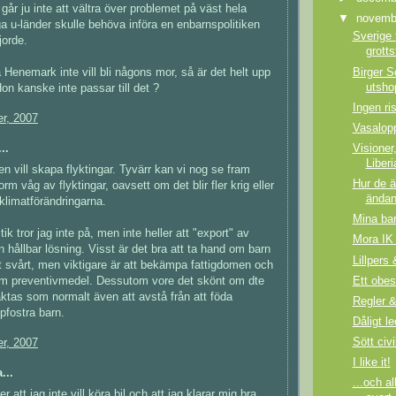
går ju inte att vältra över problemet på väst hela
▼
novem
a u-länder skulle behöva införa en enbarnspolitiken
Sverige 
jorde.
grott
Birger S
Henemark inte vill bli någons mor, så är det helt upp
utsho
Hon kanske inte passar till det ?
Ingen ri
r, 2007
Vasalopp
..
Visioner
Liberi
en vill skapa flyktingar. Tyvärr kan vi nog se fram
Hur de ä
m våg av flyktingar, oavsett om det blir fler krig eller
ändan
 klimatförändringarna.
Mina ba
ik tror jag inte på, men inte heller att "export" av
Mora IK 
n hållbar lösning. Visst är det bra att ta hand om barn
Lillpers 
 svårt, men viktigare är att bekämpa fattigdomen och
Ett obes
om preventivmedel. Dessutom vore det skönt om dte
ktas som normalt även att avstå från att föda
Regler &
ppfostra barn.
Dåligt le
Sött civi
r, 2007
I like it!
...
...och al
 att jag inte vill köra bil och att jag klarar mig bra