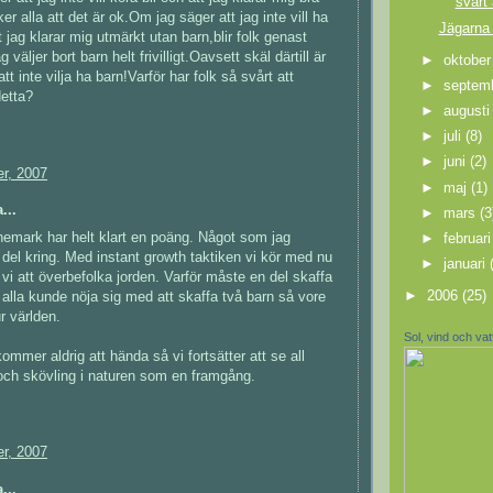
svart 
ker alla att det är ok.Om jag säger att jag inte vill ha
Jägarna
 jag klarar mig utmärkt utan barn,blir folk genast
 väljer bort barn helt frivilligt.Oavsett skäl därtill är
►
oktobe
att inte vilja ha barn!Varför har folk så svårt att
►
septem
etta?
►
august
►
juli
(8)
►
juni
(2)
r, 2007
►
maj
(1)
...
►
mars
(3
emark har helt klart en poäng. Något som jag
►
februar
 del kring. Med instant growth taktiken vi kör med nu
►
januari
i att överbefolka jorden. Varför måste en del skaffa
►
2006
(25)
alla kunde nöja sig med att skaffa två barn så vore
r världen.
Sol, vind och va
ommer aldrig att hända så vi fortsätter att se all
och skövling i naturen som en framgång.
r, 2007
...