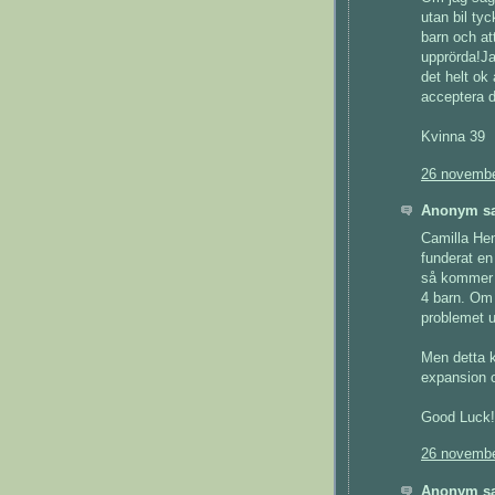
utan bil tyc
barn och att
upprörda!Jag
det helt ok 
acceptera d
Kvinna 39
26 novembe
Anonym sa
Camilla Hen
funderat en
så kommer v
4 barn. Om 
problemet u
Men detta k
expansion 
Good Luck!
26 novembe
Anonym sa