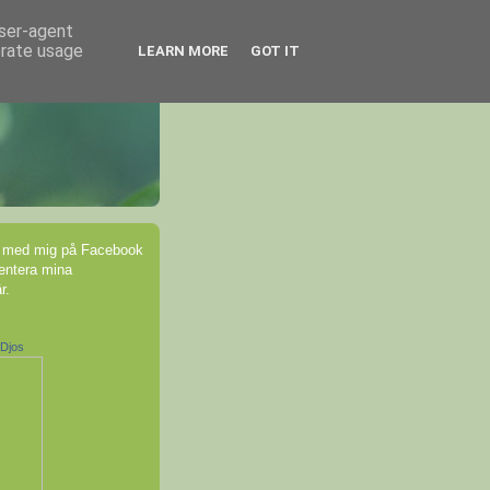
user-agent
erate usage
LEARN MORE
GOT IT
 med mig på Facebook
ntera mina
r.
-Djos