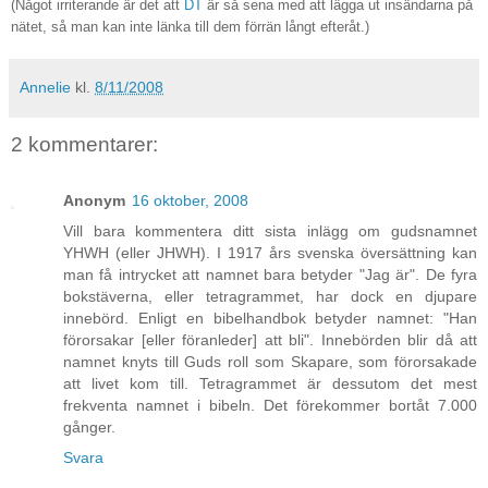
(Något irriterande är det att
DT
är så sena med att lägga ut insändarna på
nätet, så man kan inte länka till dem förrän långt efteråt.)
Annelie
kl.
8/11/2008
2 kommentarer:
Anonym
16 oktober, 2008
Vill bara kommentera ditt sista inlägg om gudsnamnet
YHWH (eller JHWH). I 1917 års svenska översättning kan
man få intrycket att namnet bara betyder "Jag är". De fyra
bokstäverna, eller tetragrammet, har dock en djupare
innebörd. Enligt en bibelhandbok betyder namnet: "Han
förorsakar [eller föranleder] att bli". Innebörden blir då att
namnet knyts till Guds roll som Skapare, som förorsakade
att livet kom till. Tetragrammet är dessutom det mest
frekventa namnet i bibeln. Det förekommer bortåt 7.000
gånger.
Svara