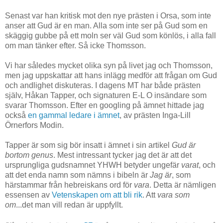
Senast var han kritisk mot den nye prästen i Orsa, som inte
anser att Gud är en man. Alla som inte ser på Gud som en
skäggig gubbe på ett moln ser väl Gud som könlös, i alla fall
om man tänker efter. Så icke Thomsson.
Vi har således mycket olika syn på livet jag och Thomsson,
men jag uppskattar att hans inlägg medför att frågan om Gud
och andlighet diskuteras. I dagens MT har både prästen
själv, Håkan Tapper, och signaturen E-L O insändare som
svarar Thomsson. Efter en googling på ämnet hittade jag
också
en gammal ledare i ämnet
, av prästen Inga-Lill
Örnerfors Modin.
Tapper är som sig bör insatt i ämnet i sin artikel
Gud är
bortom genus
. Mest intressant tycker jag det är att det
ursprungliga gudsnamnet YHWH betyder ungefär
varat
, och
att det enda namn som nämns i bibeln är
Jag är
, som
härstammar från hebreiskans ord för
vara
. Detta är nämligen
essensen av
Vetenskapen om att bli rik
. Att
vara som
om
...det man vill redan är uppfyllt.