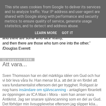
This site uses cookies from Google to deliver its services
En grön kvinnas
and to analyze traffic. Your IP address and user-agent are
shared with Google along with performance and security
funderingar
metrics to ensure quality of service, generate usage
statistics, and to detect and address abuse.
"There are some people who live in a dream world,
LEARN MORE
GOT IT
and there are some who face reality,
and then there are those who turn one into the other."
/Douglas Everett
11 augusti 2008
Att vara...
Sven Thomsson har en del märkliga idéer om Gud och hur
vi bör leva våra liv. Han menar bl.a. att det är en fördel att
vara fundamentalist eftersom det ger trygghet. Roligast är
nog hans
insändare om självscanning
- antagligen föranlett
av öppningen av ICA Maxi i Mora - som han anser vara
Antikrist. Jag ser snarare självscanning som en del av Gud.
Det förhöjer min livsupplevelse eftersom jag slipper köa...