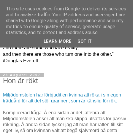
This site uses cookies from Google to deliver its services
En grön kvinnas
and to analyze traffic. Your IP address and user-agent are
shared with Google along with performance and security
funderingar
metrics to ensure quality of service, generate usage
statistics, and to detect and address abuse.
"There are some people who live in a dream world,
LEARN MORE
GOT IT
and there are some who face reality,
and then there are those who turn one into the other."
/Douglas Everett
23 augusti 2007
Hon är rökt
Miljödomstolen har förbjudit en kvinna att röka i sin egen
trädgård för att det stör grannen, som är känslig för rök.
Komplicerad fråga. Å ena sidan är det jättebra att
Miljödomstolen anser att man ska slippa utsättas för passiv
rökning. Å andra sidan tycker jag att man har rätten till sitt
eget liv, så om kvinnan valt att begå självmord på detta