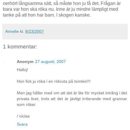
oerhört långsamma sätt, så måste hon ju få det. Frågan är
bara var hon ska röka nu. Inne är ju mindre lämpligt med
tanke på att hon har barn. I skogen kanske.
Annelie
kl.
8/23/2007
1 kommentar:
Anonym
27 augusti, 2007
Halloj!
Hon fick ju röka i en rökruta på tomten!!!
Men jag håller med om att det är lite för mycket intrång i det
privata livet, trots att det är jävligt irriterande med grannar
som röker.
/ niclas
Svara